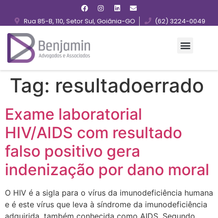
Rua 85-B, 110, Setor Sul, Goiânia-GO
(62) 3224-0049
Tag:
resultadoerrado
Exame laboratorial
HIV/AIDS com resultado
falso positivo gera
indenização por dano moral
O HIV é a sigla para o vírus da imunodeficiência humana
e é este vírus que leva à síndrome da imunodeficiência
adquirida, também conhecida como AIDS. Segundo